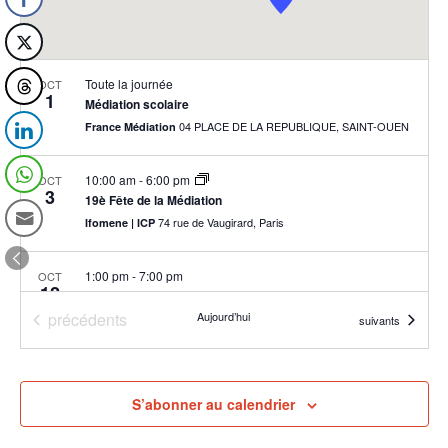
Toute la journée
OCT
1
Médiation scolaire
04 PLACE DE LA REPUBLIQUE, SAINT-OUEN
France Médiation
10:00 am
-
6:00 pm
OCT
3
19è Fête de la Médiation
74 rue de Vaugirard, Paris
Ifomene | ICP
1:00 pm
-
7:00 pm
OCT
12
Les modes amiables de résolution des différends et des conflits
Évènements
précédents
Aujourd’hui
Paris
Université de Panthéon Assas
Évènements
suivants
8:00 am
-
5:00 pm
OCT
14
Journée départementale des médiateurs sociaux sous contrat ad
S’abonner au calendrier
16 Rue Hector Berlioz,, Bobigny
UDAF 93