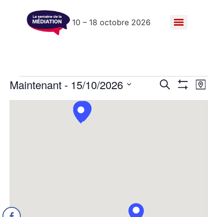
10 – 18 octobre 2026
Recher
Na
Maintenant
 - 
15/10/2026
Recherche
Plan
Montrer Les F
Sélectionnez
de
et
la
date
vu
navigat
Év
de
vues
Évènem