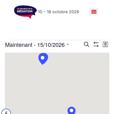
10 – 18 octobre 2026
Recher
Na
Maintenant
 - 
15/10/2026
Recherche
Plan
Montrer Les F
Sélectionnez
de
et
la
date
vu
navigat
Év
de
vues
Évènem