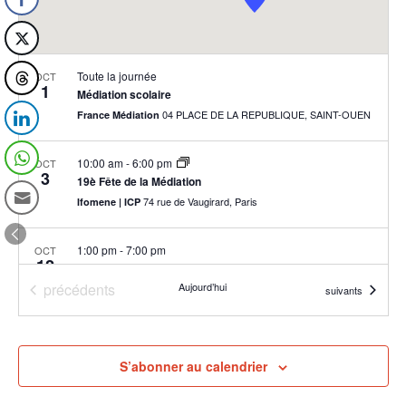
Toute la journée
OCT
1
Médiation scolaire
04 PLACE DE LA REPUBLIQUE, SAINT-OUEN
France Médiation
10:00 am
-
6:00 pm
OCT
3
19è Fête de la Médiation
74 rue de Vaugirard, Paris
Ifomene | ICP
1:00 pm
-
7:00 pm
OCT
12
Les modes amiables de résolution des différends et des conflits
Évènements
précédents
Aujourd’hui
Paris
Université de Panthéon Assas
Évènements
suivants
8:00 am
-
5:00 pm
OCT
14
Journée départementale des médiateurs sociaux sous contrat ad
S’abonner au calendrier
16 Rue Hector Berlioz,, Bobigny
UDAF 93